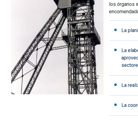
los órganos i
encomendadas
La plan
La elab
aprovec
sectore
La real
La coor