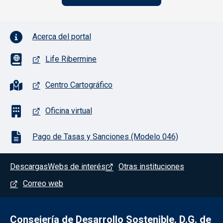
Pie de página con iconos
Acerca del portal
Life Ribermine
Centro Cartográfico
Oficina virtual
Pago de Tasas y Sanciones (Modelo 046)
Pie de página
Descargas
Webs de interés
Otras instituciones
Correo web
Consejería de Desarrollo Sostenible. D.G. de