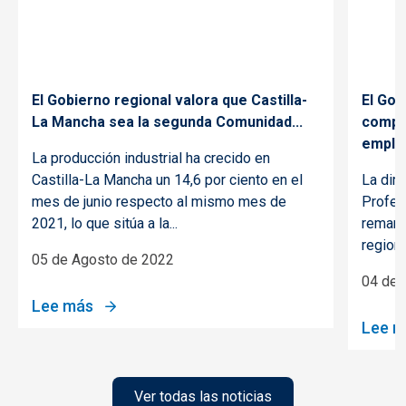
El Gobierno regional valora que Castilla-
El Gob
La Mancha sea la segunda Comunidad...
compro
empleo
La producción industrial ha crecido en
Castilla-La Mancha un 14,6 por ciento en el
La dir
mes de junio respecto al mismo mes de
Profes
2021, lo que sitúa a la...
remarc
regiona
05 de Agosto de 2022
04 de 
Lee más
 de turistas a través de los vuelos internacionales a Espa
sobre El Gobierno regional valora que Castilla-La 
Lee m
promociona el vino de las bodegas y empresas de la regió
sobre 
Ver todas las noticias